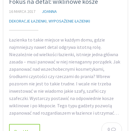
Fokus na detal: wiklinowe kosze
16 MARCA 2017
JOANNA
DEKORACJE ŁAZIENKI
,
WYPOSAŻENIE ŁAZIENKI
Łazienka to takie miejsce w każdym domu, gdzie
najmniejszy nawet detal odgrywa istotną rolę.
Niezależnie od wielkości łazienki, istnieje jedna główna
zasada – musi panować w niej nienaganny porządek. Jak
zapanować nad wszechobecnymi kosmetykami,
środkami czystości czy rzeczami do prania? Wbrew
pozorom nie jest to takie trudne. I wcale nie trzeba
inwestować w nie wiadomo jakie szafy, szafki czy
szafeczki. Wystarczy postawić na odpowiednie kosze
wiklinowe i po kłopocie. Tego typu gadżety pozwolą
zapanować nad rozgardiaszem w łazience i utrzymać…
0