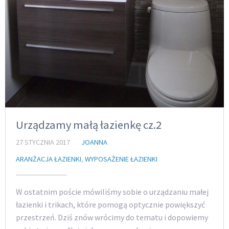
Urządzamy małą łazienkę cz.2
27 STYCZNIA 2017
JOANNA
ARANŻACJA ŁAZIENKI
,
WYPOSAŻENIE ŁAZIENKI
W ostatnim poście mówiliśmy sobie o urządzaniu małej
łazienki i trikach, które pomogą optycznie powiększyć
przestrzeń. Dziś znów wrócimy do tematu i dopowiemy