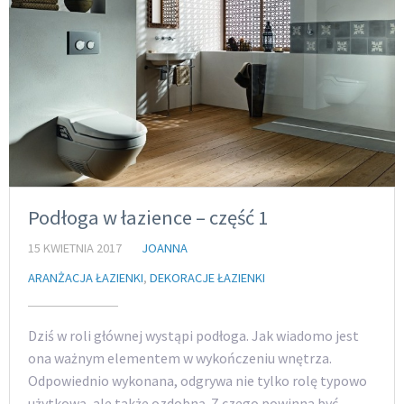
Podłoga w łazience – część 1
15 KWIETNIA 2017
JOANNA
ARANŻACJA ŁAZIENKI
,
DEKORACJE ŁAZIENKI
Dziś w roli głównej wystąpi podłoga. Jak wiadomo jest
ona ważnym elementem w wykończeniu wnętrza.
Odpowiednio wykonana, odgrywa nie tylko rolę typowo
użytkową, ale także ozdobną. Z czego powinna być