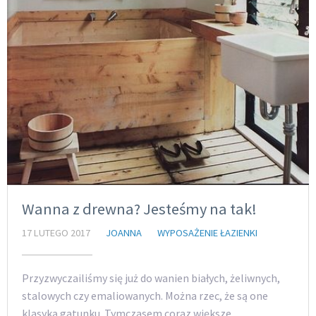
Wanna z drewna? Jesteśmy na tak!
17 LUTEGO 2017
JOANNA
WYPOSAŻENIE ŁAZIENKI
Przyzwyczailiśmy się już do wanien białych, żeliwnych,
stalowych czy emaliowanych. Można rzec, że są one
klasyką gatunku. Tymczasem coraz większe