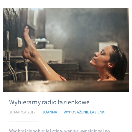
Wybieramy radio łazienkowe
20 MARCA 2017
JOANNA
WYPOSAŻENIE ŁAZIENKI
Wyobraźcie sobie: leżycie w wannie wypełnionej po